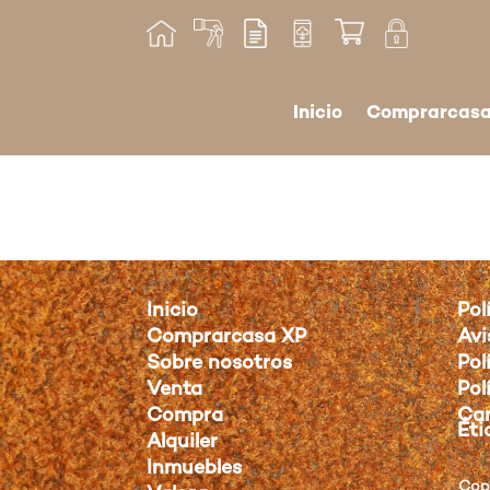
Inicio
Comprarcasa
Inicio
Pol
Comprarcasa XP
Avi
Sobre nosotros
Pol
Venta
Pol
Compra
Can
Éti
Alquiler
Inmuebles
Copy