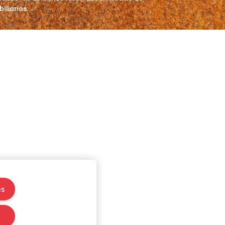
iliarios.
es