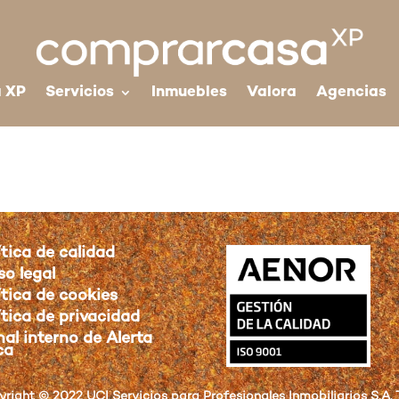
 XP
Servicios
Inmuebles
Valora
Agencias
ítica de calidad
so legal
ítica de cookies
ítica de privacidad
al interno de Alerta
ca
right © 2022 UCI Servicios para Profesionales Inmobiliarios S.A. 